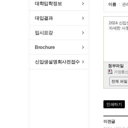
대학입학정보
이름
관
대입결과
2024 신
자세한 사
입시요강
Brochure
신입생설명회사전접수
첨부파일
가정통신문
전체 파일
인쇄하기
이전글