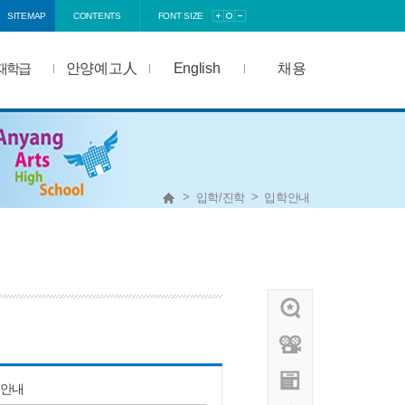
SITEMAP
CONTENTS
FONT SIZE
정보공개
재학급
안양예고人
English
채용
>
>
입학/진학
입학안내
 안내