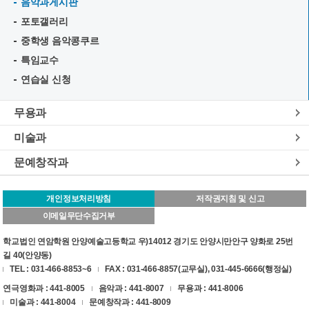
음악과게시판
포토갤러리
중학생 음악콩쿠르
특임교수
연습실 신청
무용과
미술과
문예창작과
개인정보처리방침
저작권지침 및 신고
이메일무단수집거부
학교법인 연암학원 안양예술고등학교 우)14012 경기도 안양시만안구 양화로 25번
길 40(안양동)
TEL : 031-466-8853~6
FAX : 031-466-8857(교무실), 031-445-6666(행정실)
연극영화과 : 441-8005
음악과 : 441-8007
무용과 : 441-8006
미술과 : 441-8004
문예창작과 : 441-8009