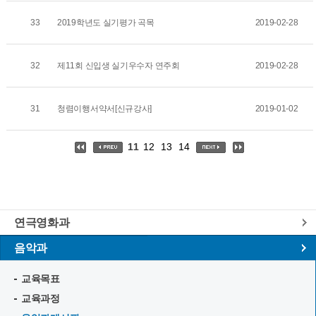
33
2019학년도 실기평가 곡목
2019-02-28
32
제11회 신입생 실기우수자 연주회
2019-02-28
31
청렴이행서약서[신규강사]
2019-01-02
11
12
13
14
연극영화과
음악과
교육목표
교육과정